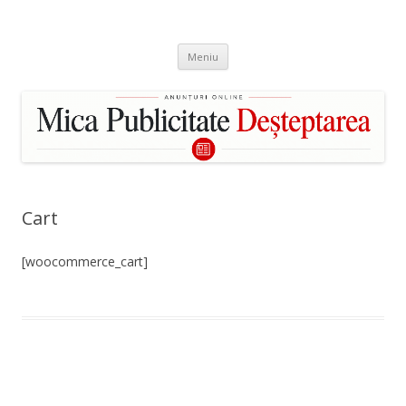
Mica Publicitate Deșteptarea
Publică un anunț în Bacău
Sari
Bacău
Meniu
la
conținut
Cart
[woocommerce_cart]