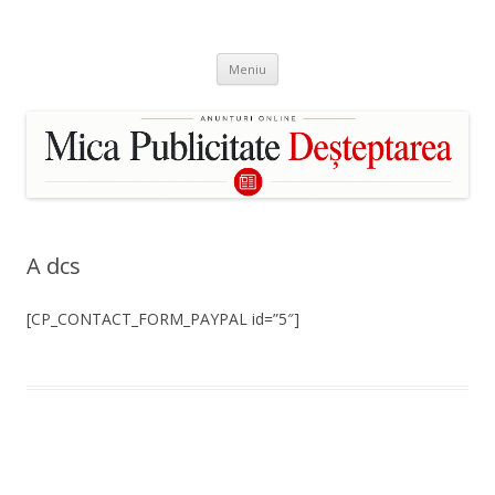
Mica Publicitate Deșteptarea
Publică un anunț în Bacău
Sari
Bacău
Meniu
la
conținut
A dcs
[CP_CONTACT_FORM_PAYPAL id=”5″]